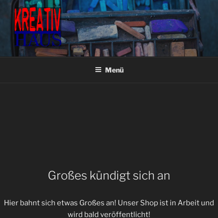
Zum
Inhalt
springen
KREATIVHAUS BASTEL- &
Fachgeschäft für Bastel- & Künstlerbedarf
KÜNSTLERBEDARF
Menü
Großes kündigt sich an
Hier bahnt sich etwas Großes an! Unser Shop ist in Arbeit und
wird bald veröffentlicht!