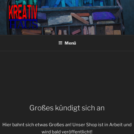
Zum
Inhalt
springen
KREATIVHAUS BASTEL- &
Fachgeschäft für Bastel- & Künstlerbedarf
KÜNSTLERBEDARF
Menü
Großes kündigt sich an
Hier bahnt sich etwas Großes an! Unser Shop ist in Arbeit und
wird bald veröffentlicht!