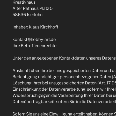
Krea­tiv­haus
Alter Rat­haus Platz 5
58636 Iserlohn
Inha­ber: Klaus Kirchhoff
kontakt@hobby-art.de
Ihre Betroffenenrechte
Unter den ange­ge­be­nen Kon­takt­da­ten unse­res Daten­sc
Aus­kunft über Ihre bei uns gespei­cher­ten Daten und de
Berich­ti­gung unrich­ti­ger per­so­nen­be­zo­ge­ner Daten 
Löschung Ihrer bei uns gespei­cher­ten Daten (Art. 17 
Ein­schrän­kung der Daten­ver­ar­bei­tung, sofern wir Ihre
Wider­spruch gegen die Ver­ar­bei­tung Ihrer Daten bei 
Daten­über­trag­bar­keit, sofern Sie in die Daten­ver­ar­b
Sofern Sie uns eine Ein­wil­li­gung erteilt haben, kön­nen 