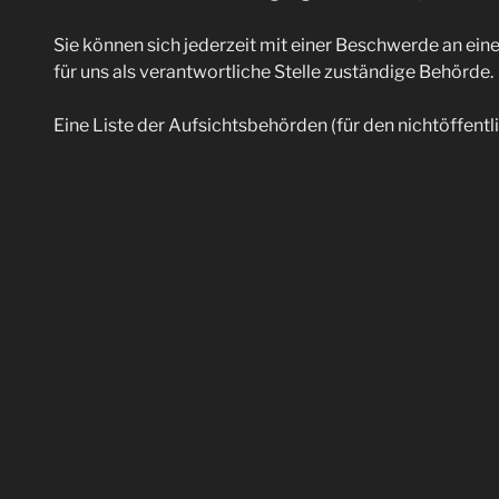
Sie kön­nen sich jeder­zeit mit einer Beschwer­de an eine 
für uns als ver­ant­wort­li­che Stel­le zustän­di­ge Behörde.
Eine Lis­te der Auf­sichts­be­hör­den (für den nicht­öf­fent
https://www.bfdi.bund.de/DE/Infothek/Anschriften_Lin
SSL-Verschlüsselung
Um die Sicher­heit Ihrer Daten bei der Über­tra­gung zu sc
über HTTPS.
Ände­rung unse­rer Datenschutzbestimmungen
Wir behal­ten uns vor, die­se Daten­schutz­er­klä­rung anzu
gen in der Daten­schutz­er­klä­rung umzu­set­zen, z.B. be
Fra­gen an den Datenschutzbeauftragten
Wenn Sie Fra­gen zum Daten­schutz haben, schrei­ben Sie u
Organisation: