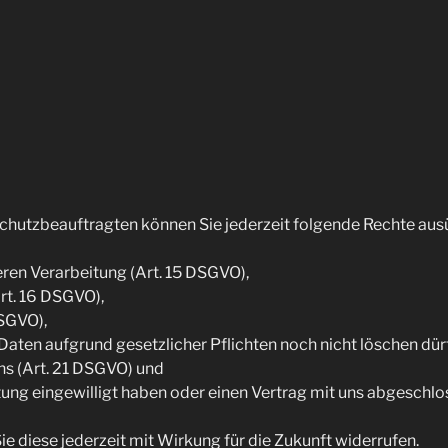
hutz­be­auf­trag­ten kön­nen Sie jeder­zeit fol­gen­de Rech­te au
ren Ver­ar­bei­tung (Art. 15 DSGVO),
(Art. 16 DSGVO),
DSGVO),
 Daten auf­grund gesetz­li­cher Pflich­ten noch nicht löschen dü
uns (Art. 21 DSGVO) und
ei­tung ein­ge­wil­ligt haben oder einen Ver­trag mit uns abge­sc
Sie die­se jeder­zeit mit Wir­kung für die Zukunft widerrufen.