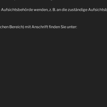
Auf­sichts­be­hör­de wen­den, z. B. an die zustän­di­ge Auf­sichts
­li­chen Bereich) mit Anschrift fin­den Sie unter:
ks/anschriften_links-node.html.
hüt­zen, ver­wen­den wir dem aktu­el­len Stand der Tech­nik ent­sp
­pas­sen, damit sie stets den aktu­el­len recht­li­chen Anfor­de­r
i der Ein­füh­rung neu­er Ser­vices. Für Ihren erneu­ten Besuch g
ns bit­te eine E‑Mail oder wen­den Sie sich direkt an die für de