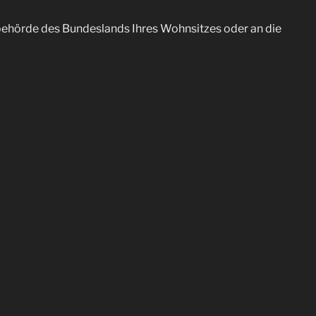
­be­hör­de des Bun­des­lands Ihres Wohn­sit­zes oder an die
re­chen­de Ver­schlüs­se­lungs­ver­fah­ren (z. B. SSL)
un­gen ent­spricht oder um Ände­run­gen unse­rer Leis­tun­
ilt dann die neue Datenschutzerklärung.
n Daten­schutz ver­ant­wort­li­che Per­son in unse­rer