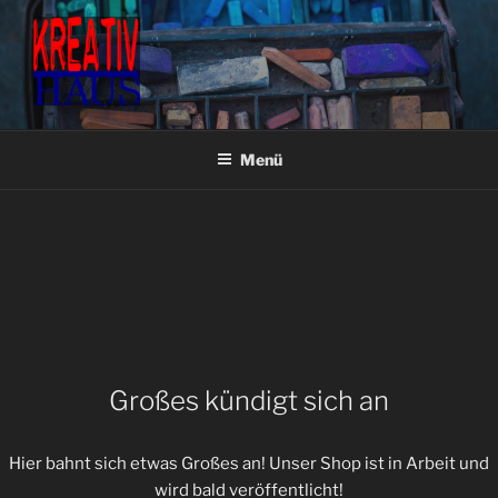
Zum
Inhalt
springen
KREATIVHAUS BASTEL- &
Fachgeschäft für Bastel- & Künstlerbedarf
KÜNSTLERBEDARF
Menü
Großes kündigt sich an
Hier bahnt sich etwas Großes an! Unser Shop ist in Arbeit und
wird bald veröffentlicht!