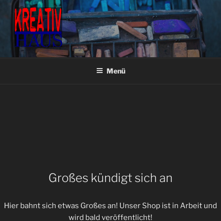
Zum
Inhalt
springen
KREATIVHAUS BASTEL- &
Fachgeschäft für Bastel- & Künstlerbedarf
KÜNSTLERBEDARF
Menü
Großes kündigt sich an
Hier bahnt sich etwas Großes an! Unser Shop ist in Arbeit und
wird bald veröffentlicht!