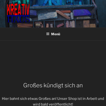
Zum
Inhalt
springen
KREATIVHAUS BASTEL- &
Fachgeschäft für Bastel- & Künstlerbedarf
KÜNSTLERBEDARF
Menü
Großes kündigt sich an
Hier bahnt sich etwas Großes an! Unser Shop ist in Arbeit und
wird bald veröffentlicht!