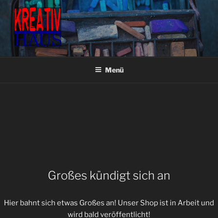
Zum
Inhalt
springen
KREATIVHAUS BASTEL- &
Fachgeschäft für Bastel- & Künstlerbedarf
KÜNSTLERBEDARF
Menü
Großes kündigt sich an
Hier bahnt sich etwas Großes an! Unser Shop ist in Arbeit und
wird bald veröffentlicht!