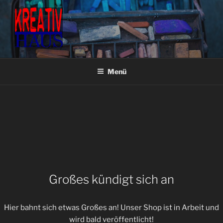
Zum
Inhalt
springen
KREATIVHAUS BASTEL- &
Fachgeschäft für Bastel- & Künstlerbedarf
KÜNSTLERBEDARF
Menü
Großes kündigt sich an
Hier bahnt sich etwas Großes an! Unser Shop ist in Arbeit und
wird bald veröffentlicht!