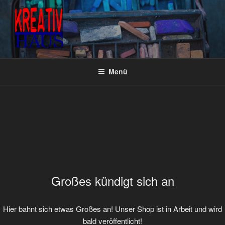
Zum
Inhalt
springen
KREATIVHAUS BASTEL- &
Fachgeschäft für Bastel- & Künstlerbedarf
KÜNSTLERBEDARF
Menü
Großes kündigt sich an
Hier bahnt sich etwas Großes an! Unser Shop ist in Arbeit und wird
bald veröffentlicht!