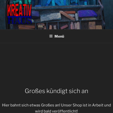
Zum
Inhalt
springen
KREATIVHAUS BASTEL- &
Fachgeschäft für Bastel- & Künstlerbedarf
KÜNSTLERBEDARF
Menü
Großes kündigt sich an
Hier bahnt sich etwas Großes an! Unser Shop ist in Arbeit und
wird bald veröffentlicht!