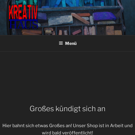
Zum
Inhalt
springen
KREATIVHAUS BASTEL- &
Fachgeschäft für Bastel- & Künstlerbedarf
KÜNSTLERBEDARF
Menü
Großes kündigt sich an
Hier bahnt sich etwas Großes an! Unser Shop ist in Arbeit und
wird bald veröffentlicht!