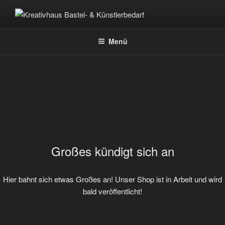
Zum
Inhalt
KREATIVHAUS BASTEL- &
Fachgeschäft für Bastel- & Künstlerbedarf
springen
KÜNSTLERBEDARF
Menü
Großes kündigt sich an
Hier bahnt sich etwas Großes an! Unser Shop ist in Arbeit und wird
bald veröffentlicht!