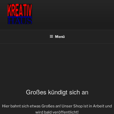
Zum
Inhalt
springen
KREATIVHAUS BASTEL- &
Fachgeschäft für Bastel- & Künstlerbedarf
KÜNSTLERBEDARF
Menü
Großes kündigt sich an
Hier bahnt sich etwas Großes an! Unser Shop ist in Arbeit und
wird bald veröffentlicht!